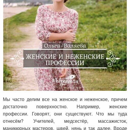
Женские и неженские профессии
Мы часто делим все на женское и неженское, причем
достаточно поверхностно. Например, женские
профессии. Говорят, они существуют. Что мы туда
отнесём? Учителей, медсестёр, массажисток,
маникюрных мастеров, швей, нянь и так далее. Вроде