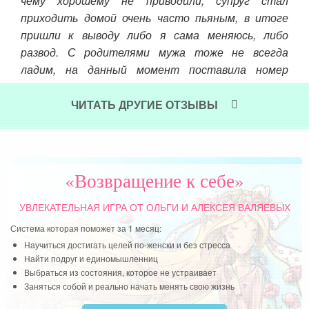
чему хорошему не приводили, супруг стал
сен
приходить домой очень часто пьяным, в итоге
инс
пришли к выводу либо я сама меняюсь, либо
развод. С родителями мужа тоже не всегда
Чит
ладим, на данный момент поставила номер
телефона свекрови в черный список, у них свои
взгляды на жизнь, у меня свои. Общаюсь с ними
ЧИТАТЬ ДРУГИЕ ОТЗЫВЫ
через мужа, проблему не решила, но жить стала
спокойней.
Читать далее »
«Возвращение к себе»
УВЛЕКАТЕЛЬНАЯ ИГРА
ОТ ОЛЬГИ И АЛЕКСЕЯ ВАЛЯЕВЫХ
Система которая поможет за 1 месяц:
Научиться достигать целей по-женски и без стресса
Найти подруг и единомышленниц
Выбраться из состояния, которое не устраивает
Заняться собой и реально начать менять свою жизнь