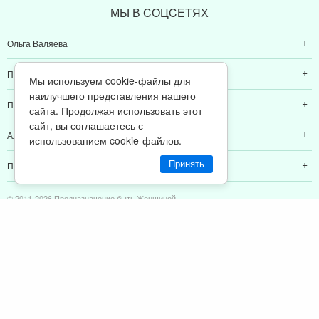
МЫ В CОЦCЕТЯХ
Ольга Валяева
Предназначение быть женщиной
Мы используем cookie-файлы для
наилучшего представления нашего
Предназначение быть мамой
сайта. Продолжая использовать этот
сайт, вы соглашаетесь с
Алексей Валяев
использованием cookie-файлов.
Принять
Предназначение быть папой
© 2011-2026 Предназначение быть Женщиной
Политика конфиденциальности
ИП Валяев А. В. | ИНН 380111808709