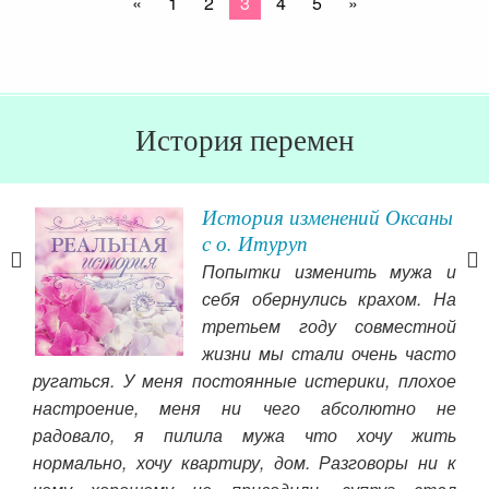
«
1
2
3
4
5
»
История перемен
аю
История изменений Оксаны
с о. Итуруп
ный
Попытки изменить мужа и
себя обернулись крахом. На
овь
третьем году совместной
жизни мы стали очень часто
ругаться. У меня постоянные истерики, плохое
настроение, меня ни чего абсолютно не
радовало, я пилила мужа что хочу жить
му
нормально, хочу квартиру, дом. Разговоры ни к
дев