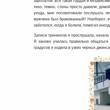
зарплатой, вся такая гордая и независи
тихо, темно, стены просто давили, домо
ухода, мне посоветовали послушать ле
мужчина был бракованный!! Наоборот, в
заботился, когда я болела, помогал иногд
Записи тренингов я прослушала, начала
Я заново училась правильно общаться
градусов я ходила в узких черных джинса