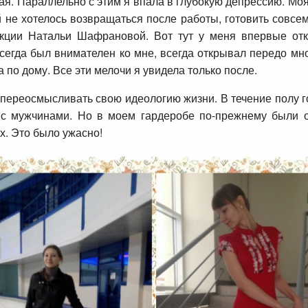
мая. Параллельно с этим я впала в глубокую депрессию. Мо
й не хотелось возвращаться после работы, готовить совсе
кции Натальи Шафрановой. Вот тут у меня впервые отк
сегда был внимателен ко мне, всегда открывал передо мно
а по дому. Все эти мелочи я увидела только после.
 переосмысливать свою идеологию жизни. В течение полу 
 с мужчинами. Но в моем гардеробе по-прежнему были 
х. Это было ужасно!