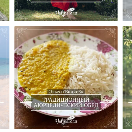
Мы
История Марафона
Традиционный Аюрведический
му
Обед