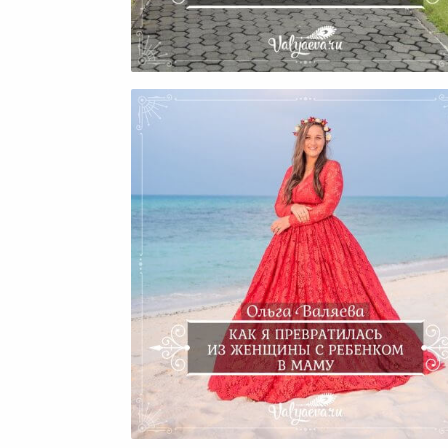
Невыдуманная История
Как Я Превратилась Из
Женщины С Ребенком В Ма