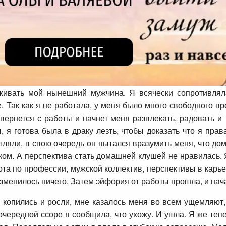
живать мой нынешний мужчина. Я всячески сопротивляла
е. Так как я не работала, у меня было много свободного вр
вернется с работы и начнет меня развлекать, радовать и
, я готова была в драку лезть, чтобы доказать что я пр
тляли, в свою очередь он пытался вразумить меня, что дом
ком. А перспектива стать домашней клушей не нравилась. 
бота по профессии, мужской коллектив, перспективы в карь
изменилось ничего. Затем эйфория от работы прошла, и на
 копились и росли, мне казалось меня во всем ущемляют,
очередной ссоре я сообщила, что ухожу. И ушла. Я же те